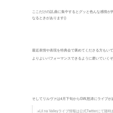
ここだけの話,曲に集中するとグッと色んな感情が
なるときがあります()
最近表情や表現を特典会で褒めてくださる方もい
よりよいパフォーマンスできるように磨いていく
そしてリルヴァは4月下旬からGW,怒涛にライブ
※Lil na Valleyライブ情報は公式Twitter