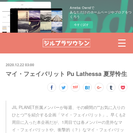
Ameba Owndで
あなただけのホームページやブログをつ
くろう
今すぐ試す
2020.12.22 03:00
マイ・フェイバリット Pu Lathessa 夏芽怜生
JIL PLANET所属メンバーが毎週、その瞬間の""お気に入りの
ひとつ""を紹介する企画「マイ・フェイバリット」。早くも2
周目に入った本企画だが、1周目では各メンバーの意外なマ
イ・フェイバリットや、衝撃的（？）なマイ・フェイバリッ