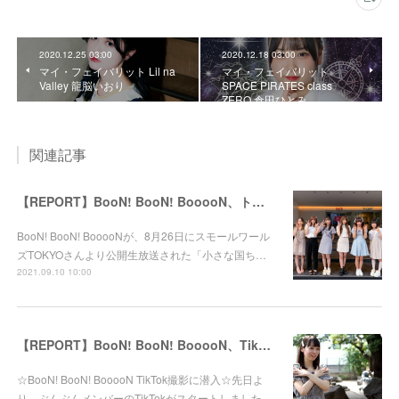
2020.12.25 03:00
2020.12.18 03:00
マイ・フェイバリット Lil na
マイ・フェイバリット
Valley 龍脳いおり
SPACE PIRATES class
ZERO 倉田ひとみ
関連記事
【REPORT】BooN! BooN! BooooN、トーク番組に初出演！
BooN! BooN! BooooNが、8月26日にスモールワール
ズTOKYOさんより公開生放送された「小さな国ち…
2021.09.10 10:00
【REPORT】BooN! BooN! BooooN、TikTok撮影に潜入！
☆BooN! BooN! BooooN TikTok撮影に潜入☆先日よ
り、ぶんぶんメンバーのTikTokがスタートしました…